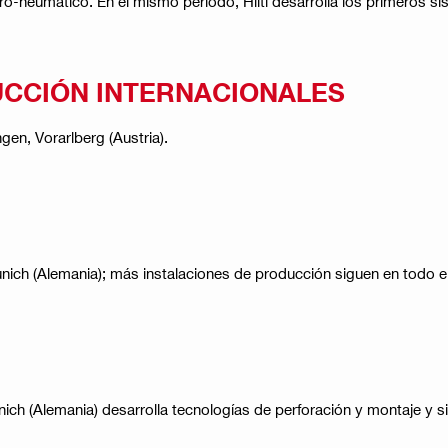
lectro-neumático. En el mismo período, Hilti desarrolla los primeros 
DUCCIÓN INTERNACIONALES
gen, Vorarlberg (Austria).
unich (Alemania); más instalaciones de producción siguen en todo 
unich (Alemania) desarrolla tecnologías de perforación y montaje y